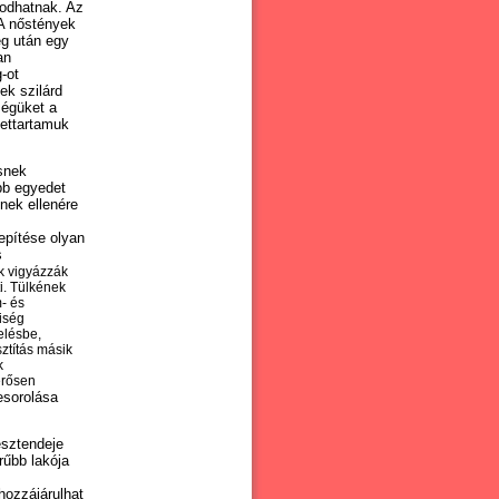
odhatnak. Az
 A nőstények
g után egy
an
-ot
ek szilárd
ségüket a
lettartamuk
snek
bb egyedet
nek ellenére
epítése olyan
s
k vigyázzák
i. Tülkének
m- és
iség
elésbe,
ztítás másik
k
erősen
esorolása
esztendeje
rűbb lakója
hozzájárulhat