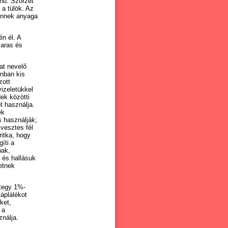
ínű. Szőrzet
 a tülök. Az
 ennek anyaga
n él. A
saras és
at nevelő
onban kis
zott
izeletükkel
ek közötti
t használja.
ek
 használják;
vesztes fél
ritka, hogy
íti a
nak,
 és hallásuk
hetnek
ntegy 1%-
áplálékot
ket,
 a
nálja.