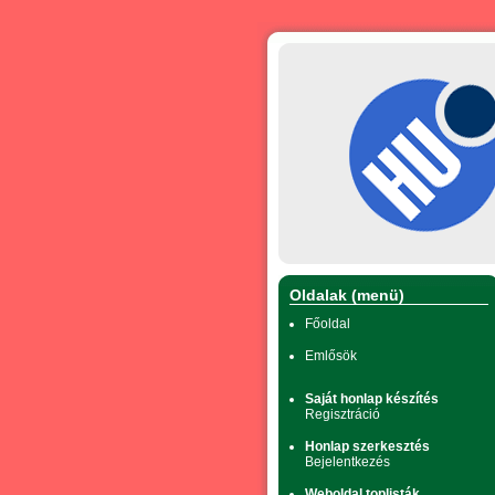
Oldalak (menü)
Főoldal
Emlősök
Saját honlap készítés
Regisztráció
Honlap szerkesztés
Bejelentkezés
Weboldal toplisták