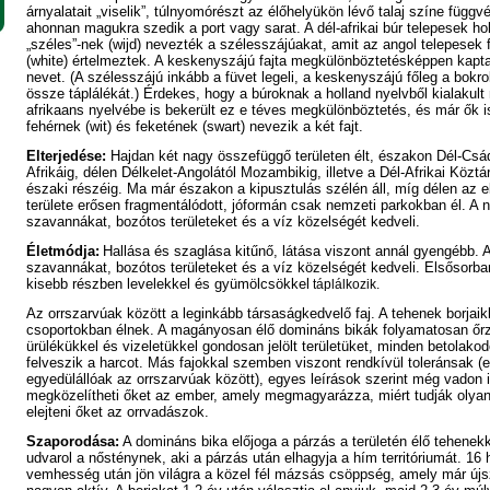
árnyalatait „viselik”, túlnyomórészt az élőhelyükön lévő talaj színe függ
ahonnan magukra szedik a port vagy sarat. A dél-afrikai
búr
telepesek ho
„széles”-nek (wijd) nevezték a szélesszájúakat, amit az angol telepesek 
(white) értelmeztek. A keskenyszájú fajta megkülönböztetésképpen kapta
nevet. (A szélesszájú inkább a füvet legeli, a keskenyszájú főleg a bokro
össze táplálékát.) Érdekes, hogy a búroknak a holland nyelvből kialakult
afrikaans nyelvébe is bekerült ez e téves megkülönböztetés, és már ők i
fehérnek (wit) és feketének (swart) nevezik a két fajt.
Elterjedése:
Hajdan két nagy összefüggő területen élt, északon Dél-Csád
Afrikáig, délen Délkelet-Angolától Mozambikig, illetve a Dél-Afrikai Közt
északi részéig. Ma már északon a kipusztulás szélén áll, míg délen az el
területe erősen fragmentálódott, jóformán csak nemzeti parkokban él. A n
szavannákat, bozótos területeket és a víz közelségét kedveli.
Életmódja:
Hallása és szaglása kitűnő, látása viszont annál gyengébb. A
szavannákat, bozótos területeket és a víz közelségét kedveli. Elsősorban
kisebb részben levelekkel és gyümölcsökkel
táplálkozik.
Az orrszarvúak között a leginkább társaságkedvelő faj. A tehenek borjaik
csoportokban élnek. A magányosan élő domináns bikák folyamatosan őrzi
ürülékükkel és vizeletükkel gondosan jelölt területüket, minden betolako
felveszik a harcot. Más fajokkal szemben viszont rendkívül toleránsak (
egyedülállóak az orrszarvúak között), egyes leírások szerint még vadon 
megközelítheti őket az ember, amely megmagyarázza, miért tudják olya
elejteni őket az orrvadászok.
Szaporodása:
A domináns bika előjoga a párzás a területén élő tehenekke
udvarol a nősténynek, aki a párzás után elhagyja a hím territóriumát. 16
vemhesség után jön világra a közel fél mázsás csöppség, amely már újsz