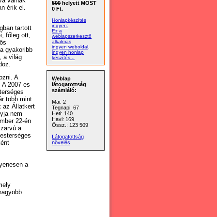
lva válnak
500
helyett MOST
 érik el.
0 Ft.
Honlapkészítés
ingyen:
gban tartott
Ez a
 főleg ott,
weblapszerkesztő
fős
alkalmas
ingyen weboldal,
a gyakoribb
ingyen honlap
, a világ
készítés...
doz.
ozni. A
Weblap
. A 2007-es
látogatottság
számláló:
sterséges
ár több mint
Mai: 2
 az Állatkert
Tegnapi: 67
nyja nem
Heti: 140
Havi: 169
ember 22-én
Össz.: 123 509
szarvú a
mesterséges
Látogatottság
ként
növelés
gyenesen a
mely
gnagyobb