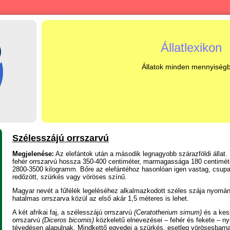
Állatlexikon
Állatok minden mennyiség
Szélesszájú orrszarvú
Megjelenése
Az elefántok után a második legnagyobb szárazföldi állat. E
:
fehér orrszarvú hossza 350-400 centiméter, marmagassága 180 centiméte
2800-3500 kilogramm. Bőre az elefántéhoz hasonlóan igen vastag, csupa
redőzött, szürkés vagy vöröses színű.
Magyar nevét a fűfélék legeléséhez alkalmazkodott széles szája nyomán
hatalmas orrszarva közül az első akár 1,5 méteres is lehet.
A két afrikai faj, a szélesszájú orrszarvú
(Ceratotherium simum)
és a kes
orrszarvú
(Diceros bicornis)
közkeletű elnevezései – fehér és fekete – ny
tévedésen alapulnak. Mindkettő egyedei a szürkés, esetleg vörösesbarn