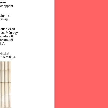
ékén
gcsappant.
ssága 160
vastag,
etlen ezért
yes. Még egy
n befogott
bokrokról
l. A
párzási
hoz világra.