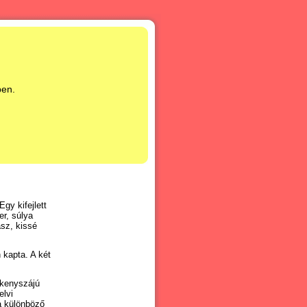
ben.
gy kifejlett
r, súlya
sz, kissé
 kapta. A két
kenyszájú
elvi
a különböző