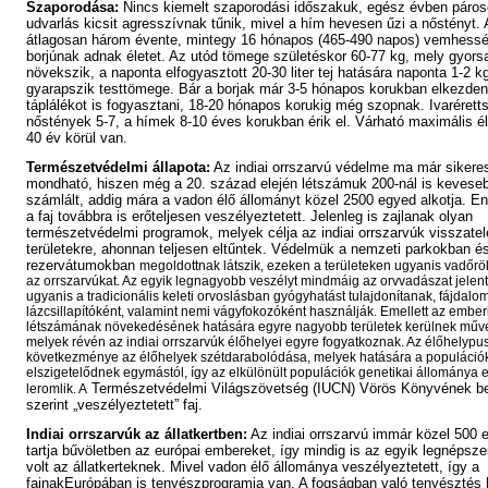
Szaporodása:
Nincs kiemelt szaporodási időszakuk, egész évben páros
udvarlás kicsit agresszívnak tűnik, mivel a hím hevesen űzi a nőstényt.
átlagosan három évente, mintegy 16 hónapos (465-490 napos) vemhessé
borjúnak adnak életet. Az utód tömege születéskor 60-77 kg, mely gyors
növekszik, a naponta elfogyasztott 20-30 liter tej hatására naponta 1-2 kg
gyarapszik testtömege. Bár a borjak már 3-5 hónapos korukban elkezden
táplálékot is fogyasztani, 18-20 hónapos korukig még szopnak. Ivarérett
nőstények 5-7, a hímek 8-10 éves korukban érik el. Várható maximális é
40 év körül van.
Természetvédelmi állapota:
Az indiai orrszarvú védelme ma már sikere
mondható, hiszen még a 20. század elején létszámuk 200-nál is kevese
számlált, addig mára a vadon élő állományt közel 2500 egyed alkotja. En
a faj továbbra is erőteljesen veszélyeztetett. Jelenleg is zajlanak olyan
természetvédelmi programok, melyek célja az indiai orrszarvúk visszatel
területekre, ahonnan teljesen eltűntek. Védelmük a nemzeti parkokban é
rezervátumokban
megoldottnak látszik, ezeken a területeken ugyanis vadőrö
az orrszarvúkat. Az egyik legnagyobb veszélyt mindmáig az orvvadászat jelent
ugyanis a tradicionális keleti orvoslásban gyógyhatást tulajdonítanak, fájdalo
lázcsillapítóként, valamint nemi vágyfokozóként használják. Emellett az ember
létszámának növekedésének hatására egyre nagyobb területek kerülnek műv
melyek révén az indiai orrszarvúk élőhelyei egyre fogyatkoznak. Az élőhelypus
következménye az élőhelyek szétdarabolódása, melyek hatására a populáció
elszigetelődnek egymástól, így az elkülönült populációk genetikai állománya 
Természetvédelmi Világszövetség (IUCN) Vörös Könyvének b
leromlik. A
szerint „veszélyeztetett” faj.
Indiai orrszarvúk az állatkertben:
Az indiai orrszarvú immár közel 500 
tartja bűvöletben az európai embereket, így mindig is az egyik legnépsze
volt az állatkerteknek. Mivel vadon élő állománya veszélyeztetett, így a
fajnakEurópában is tenyészprogramja van. A fogságban való tenyésztés 