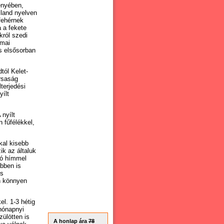
vényében,
lland nyelven
fehérnek
 a fekete
król szedi
 mai
s elsősorban
tól Kelet-
ársaság
terjedési
yílt
 nyílt
 fűfélékkel,
kal kisebb
k az általuk
dó hímmel
ebben is
is
n könnyen
l. 1-3 hétig
 hónapnyi
ülötten is
A honlap ára
78