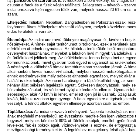
fajt
páncélos orrszarvúnak
is. A redőkben a bőre vékony, és világos sz
csupán a farok és a fülek végén található. Jellegzetes – névadó – szerve
indiai orrszarvú fején egyetlen tülök van, melynek hossza 20-61 cm-es,
szaru.
Elterjedés:
Indiában, Nepálban, Bangladesben és Pakisztán északi részé
folyómenti füves élőhelyeket részesíti előnyben, melyek közelében moc
erdős területek is vannak.
Életmódja:
Az indiai orrszarvú többnyire magányosan él, kivéve a borjak
nőstényeket. A
hímek
saját territóriumot birtokolnak, ezek a területek az
mértékben átfednek egymással. Az állatok a területükön belül meghatáro
ösvényeket használnak, melyeket a lábukon lévő mirigyek váladékával, v
és ürülékükkel jelölnek meg. Az ürülékhalmok fontos helyszínei az egyed
kommunikációnak, mivel gyakran több egyed is ugyanazt az ürülékhalmo
A nőstények a különböző hímek territóriumaiban szabadon járnak. A hím
alkalmanként heves harcot vívhatnak, melyben hosszú metszőfogaikat is
ennek eredményeként mély sebeket ejthetnek egymáson, melyek akár a 
halálát is okozhatják. Azonban ha bőséges a táplálékellátottság, az sem 
néhány állat békésen legelészik együtt. Szívesen dagonyáznak, mely seg
hőszabályozásukat, és védelmet nyújt a kórokozók ellen is. Gyorsan fut
sebességük akár 40 km/h is lehet, emellett igen jól is úsznak. Szaglásuk
kiváló, látásuk azonban igen gyenge. A fiatal egyedekre a tigrisek jelent
veszélyt, a felnőtt állatok egyetlen ellensége azonban csak az ember.
Táplálkozása:
Az indiai orrszarvú növényevő. Naponta testsúlyának mi
ának megfelelő mennyiségű, az évszaknak megfelelően igen változatos t
fogyaszt, melynek körülbelül 80%-át
fűfélék
alkotják, emellett gyümölcsö
leveleket, fák és bokrok ágait, vízinövényeket is esznek, de elfogyasztja
mezőgazdasági terményeket is. A legeléshez mozgékony felső ajkát hasz