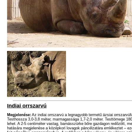
Indiai orrszarvú
Megjelenése:
Az indiai orrszarvú a legnagyobb termetű ázsiai orrszarvúfa
Testhossza 3,0-3,8 méter, marmagassága 1,7-2,0 méter. Testtömege 1
lehet. A 2-5
centiméter vastag, barnásszürke bőre gazdagon redőzött, m
hatására megjelenése a középkori lovagok páncélzatára emlékeztet – ez