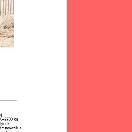
j.
800–2700
kg
elynek
ért nevezik a