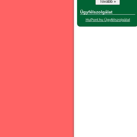
Ügyfélszolgálat
HuPont.hu Ügyfélszolgálat