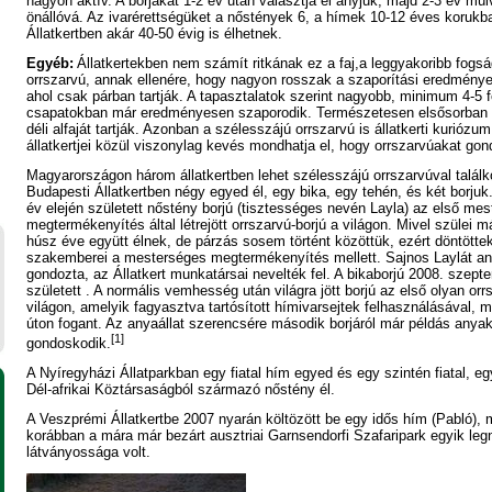
nagyon aktív. A borjakat 1-2 év után választja el anyjuk, majd 2-3 év mú
önállóvá. Az ivarérettségüket a nőstények 6, a hímek 10-12 éves korukban
Állatkertben akár 40-50 évig is élhetnek.
Egyéb:
Állatkertekben nem számít ritkának ez a faj,a leggyakoribb fogsá
orrszarvú, annak ellenére, hogy nagyon rosszak a szaporítási eredményei,
ahol csak párban tartják. A tapasztalatok szerint nagyobb, minimum 4-5 
csapatokban már eredményesen szaporodik. Természetesen elsősorban 
déli alfaját tartják. Azonban a szélesszájú orrszarvú is állatkerti kuriózum
állatkertjei közül viszonylag kevés mondhatja el, hogy orrszarvúakat gon
Magyarországon három állatkertben lehet szélesszájú orrszarvúval találk
Budapesti Állatkertben
négy egyed él, egy bika, egy tehén, és két borjuk
év elején született nőstény borjú (tisztességes nevén Layla) az első me
megtermékenyítés által létrejött orrszarvú-borjú a világon. Mivel szülei m
húsz éve együtt élnek, de párzás sosem történt közöttük, ezért döntöttek
szakemberei a mesterséges megtermékenyítés mellett. Sajnos Laylát a
gondozta, az Állatkert munkatársai nevelték fel. A bikaborjú 2008. szept
született . A normális vemhesség után világra jött borjú az első olyan orr
világon, amelyik fagyasztva tartósított hímivarsejtek felhasználásával, 
úton fogant. Az anyaállat szerencsére második borjáról már példás anya
[1]
gondoskodik.
A Nyíregyházi Állatparkban egy fiatal hím egyed és egy szintén fiatal, e
Dél-afrikai Köztársaságból származó nőstény él.
A
Veszprémi Állatkertbe
2007 nyarán költözött be egy idős hím (Pabló), 
korábban a mára már bezárt ausztriai Garnsendorfi Szafaripark egyik le
látványossága volt.