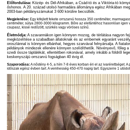
Előfordulása:
Közép- és Dél-Afrikában, a Csád-tó és a
Viktória-tó
körny
őshonos. A 20. század utolsó harmadára állománya egész Afrikában me
2003-ban példányszámukat 3 600 körülire becsülték.
Megjelenése:
Egy kifejlett fekete orrszarvú hossza 350 centiméter, marmaga
centiméter, súlya 2800-3000 kilogramm. Bőre az elefántéhoz hasonlóan igen 
csupasz, kissé redőzött, szürkés vagy vöröses színű.
Életmódja:
A szavannákon igen könnyen mozog, de térlátása nagyon fejl
megközelítése a szabadban állatoknak és az embernek egyaránt veszél
oroszlánnal is könnyen elbánhat, hegyes szarvával felnyársalja. A fiatalo
példányok mindezek ellenére könnyen szelídíthetők. Növényevő, főleg a 
szedi össze táplálékát, ellentétben rokonával, amely inkább a földről lege
keskenyszájú orrszarvú fogságban 40 évig él.
Szaporodása:
A
nőstény
4-5, a
hím
7-8 éves korban éri el az ivarérettséget. A 
időszak egész évben tart. A vemhesség 450-470 napig tart. Egyszerre 1 utódot 